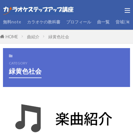
無料note
カラオケの教科書
プロフィール
曲一覧
音域(声
HOME
曲紹介
緑黄色社会
CATEGORY
緑黄色社会