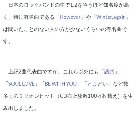
日本のロックバンドの中で1,2を争うほど知名度が高
く、特に有名曲である「
However
」や「
Winter,again
」
は聞いたことのない人の方が少ないくらいの有名曲で
す。
上記2曲代表曲ですが、これら以外にも「
誘惑
」
「
SOUL LOVE
」「
BE WITH YOU
」「
とまどい
」など数
多くのミリオンヒット（CD売上枚数100万枚越え）を生
み出しました。