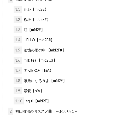
1.1
化身【mid2E】
1.2
桜坂【mid2F#】
1.3
虹【mid2E】
1.4
HELLO【mid2F#】
1.5
追憶の雨の中 【mid2F#】
1.6
milk tea 【mid2C#】
1.7
零-ZERO-【hiA】
1.8
家族になろうよ【mid2E】
1.9
最愛【hiA】
1.10
squll【mid2E】
2
福山雅治のおススメ曲 ～おわりに～