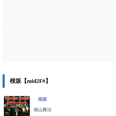
桜坂【mid2F#】
桜坂
福山雅治