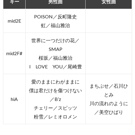
キー
男性曲
女性曲
POISON／反町隆史
mid2E
虹／福山雅治
世界に一つだけの花／
SMAP
mid2F#
桜坂／福山雅治
I LOVE YOU／尾崎豊
愛のままにわがままに
まちぶせ／石川ひ
僕は君だけを傷つけない
とみ
hiA
／B’z
川の流れのように
チェリー／スピッツ
／美空ひばり
粉雪／レミオロメン