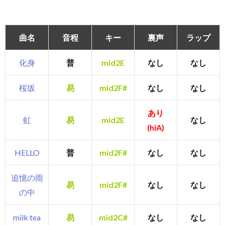
曲名
音程
キー
裏声
ラップ
化身
普
mid2E
なし
なし
桜坂
易
mid2F#
なし
なし
あり
虹
易
mid2E
なし
(hiA)
HELLO
普
mid2F#
なし
なし
追憶の雨
易
mid2F#
なし
なし
の中
milk tea
易
mid2C#
なし
なし