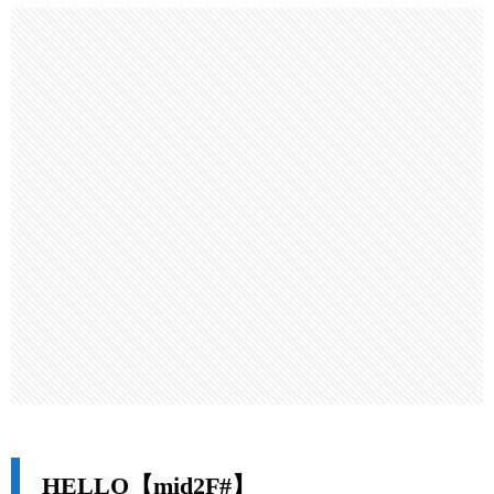
HELLO【mid2F#】