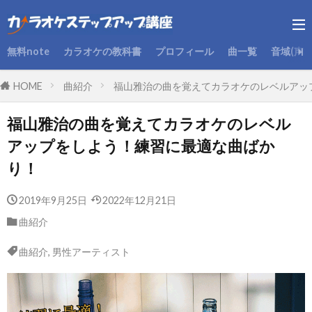
無料note
カラオケの教科書
プロフィール
曲一覧
音域(声
HOME
曲紹介
福山雅治の曲を覚えてカラオケのレベルアッ
福山雅治の曲を覚えてカラオケのレベル
アップをしよう！練習に最適な曲ばか
り！
2019年9月25日
2022年12月21日
曲紹介
曲紹介
,
男性アーティスト