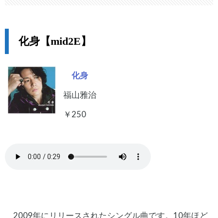
化身【mid2E】
化身
福山雅治
￥250
2009年にリリースされたシングル曲です。10年ほど