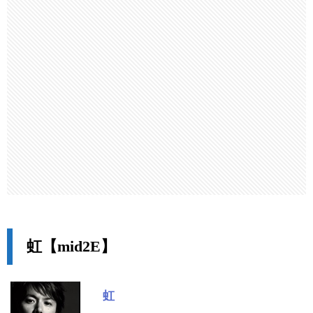
虹【mid2E】
虹