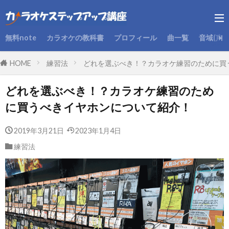
無料note
カラオケの教科書
プロフィール
曲一覧
音域(声
HOME
練習法
どれを選ぶべき！？カラオケ練習のために買
どれを選ぶべき！？カラオケ練習のため
に買うべきイヤホンについて紹介！
2019年3月21日
2023年1月4日
練習法