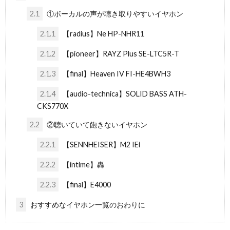
2.1
①ボーカルの声が聴き取りやすいイヤホン
2.1.1
【radius】Ne HP-NHR11
2.1.2
【pioneer】RAYZ Plus SE-LTC5R-T
2.1.3
【final】Heaven IV FI-HE4BWH3
2.1.4
【audio-technica】SOLID BASS ATH-
CKS770X
2.2
②聴いていて飽きないイヤホン
2.2.1
【SENNHEISER】M2 IEi
2.2.2
【intime】轟
2.2.3
【final】E4000
3
おすすめなイヤホン一覧のおわりに