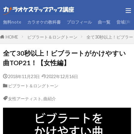
無料note
カラオケの教科書
プロフィール
曲一覧
音域(声
HOME
ビブラート＆ロングトーン
全て30秒以上！ビブラー
全て30秒以上！ビブラートがかけやすい
曲TOP21！【女性編】
2018年11月23日
2022年12月16日
ビブラート＆ロングトーン
女性アーティスト
,
曲紹介