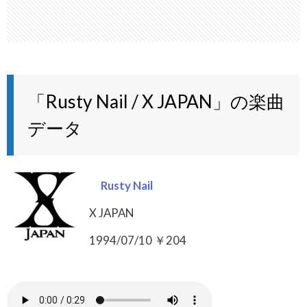
「Rusty Nail / X JAPAN」の楽曲
データ
Rusty Nail
X JAPAN
1994/07/10 ￥204