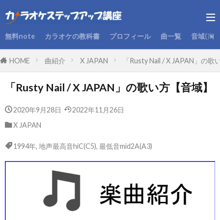
無料note
カラオケの教科書
プロフィール
曲一覧
音域(声
HOME
曲紹介
X JAPAN
「Rusty Nail / X JAPAN
「Rusty Nail / X JAPAN」の歌い方【音域】
2020年9月28日
2022年11月26日
X JAPAN
1994年
,
地声最高音hiC(C5)
,
最低音mid2A(A3)