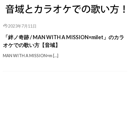
2023年7月11日
「絆ノ奇跡 / MAN WITH A MISSION×milet」のカラ
オケでの歌い方【音域】
MAN WITH A MISSION×m […]