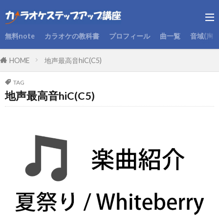
無料note
カラオケの教科書
プロフィール
曲一覧
音域(声
HOME
地声最高音hiC(C5)
TAG
地声最高音hiC(C5)