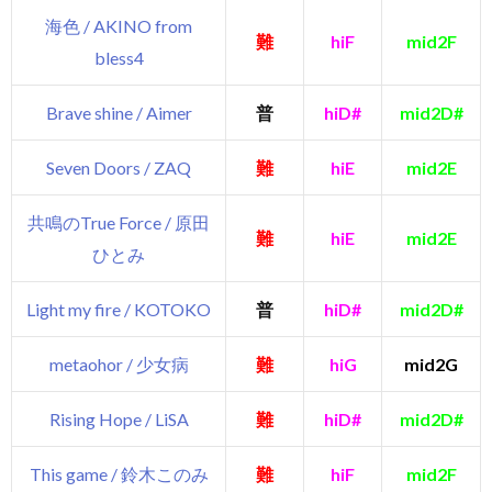
海色 / AKINO from
難
hiF
mid2F
bless4
Brave shine / Aimer
普
hiD#
mid2D#
Seven Doors / ZAQ
難
hiE
mid2E
共鳴のTrue Force / 原田
難
hiE
mid2E
ひとみ
Light my fire / KOTOKO
普
hiD#
mid2D#
metaohor / 少女病
難
hiG
mid2G
Rising Hope / LiSA
難
hiD#
mid2D#
This game / 鈴木このみ
難
hiF
mid2F