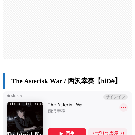
The Asterisk War / 西沢幸奏【hiD#】