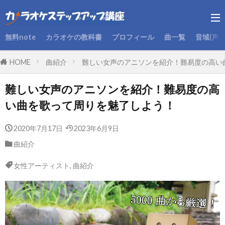
無料note
カラオケの教科書
プロフィール
曲一覧
音域(声
HOME
曲紹介
難しい女声のアニソンを紹介！難易度の高い
難しい女声のアニソンを紹介！難易度の高
い曲を歌って周りを魅了しよう！
2020年7月17日
2023年6月9日
曲紹介
女性アーティスト
,
曲紹介