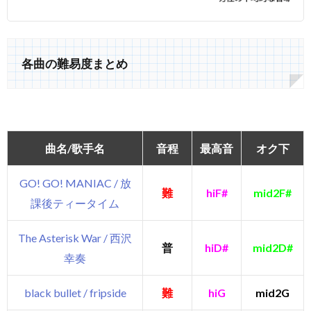
各曲の難易度まとめ
曲名/歌手名
音程
最高音
オク下
GO! GO! MANIAC / 放
難
hiF#
mid2F#
課後ティータイム
The Asterisk War / 西沢
普
hiD#
mid2D#
幸奏
black bullet / fripside
難
hiG
mid2G