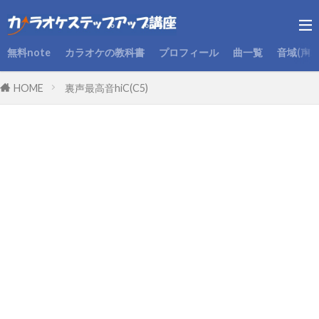
無料note
カラオケの教科書
プロフィール
曲一覧
音域(声
HOME
裏声最高音hiC(C5)