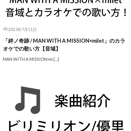
2023年7月11日
「絆ノ奇跡 / MAN WITH A MISSION×milet」のカラ
オケでの歌い方【音域】
MAN WITH A MISSION×m […]